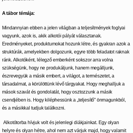
A tábor témája:
Mindannyian ebben a jelen világban a teljesítmények foglyai
vagyunk, azok is, akik alkotói pályát választanak.
Eredményeket, produktumokat hozunk létre, és gyakran azok a
struktúrák, amelyekben dolgozunk, egyre több feladatot raknak
ránk. Alkotóként, lélegző emberként sokszor arra volna
szükségünk, hogy ne produkáljunk, hanem megálljunk,
észrevegyük a másik embert, a világot, a természetet, a
társadalmat, a körülöttünk lévő tárgyakat. Hogy meghalljuk a
mások szavát és gondolatát, hogy osztozzunk a másik
csendjében is. Hogy kiléphessünk a „teljesítő” önmagunkból,
és a másikkal tudjuk találkozni.
Alkotótorba hívjuk volt és jelenlegi diákjainkat. Egy olyan
helyre és olyan hétre, ahol nem azt várjuk majd, hogy valamit