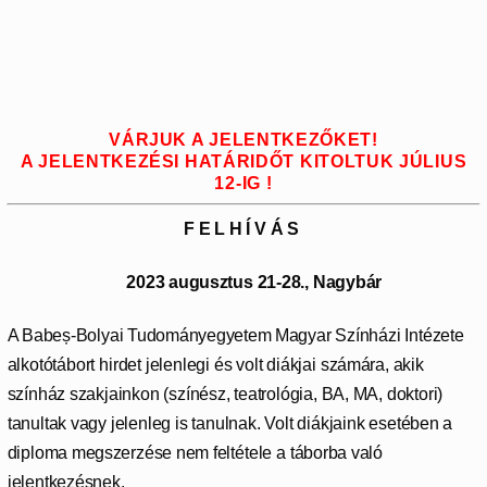
VÁRJUK A JELENTKEZŐKET!
A JELENTKEZÉSI HATÁRIDŐT KITOLTUK JÚLIUS
12-IG !
F E L H Í V Á S
2023 augusztus 21-28., Nagybár
A Babe
ș
-Bolyai Tudományegyetem Magyar Színházi Intézete
alkotótábort hirdet jelenlegi és volt diákjai számára, akik
színház szakjainkon (színész, teatrológia, BA, MA, doktori)
tanultak vagy jelenleg is tanulnak. Volt diákjaink esetében a
diploma megszerzése nem feltétele a táborba való
jelentkezésnek.