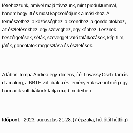
létrehozzunk, amivel majd távozunk, mint produktummal,
hanem hogy itt és most kapcsolódjunk a másikhoz. A
természethez, a közösséghez, a csendhez, a gondolatokhoz,
az észlelésekhez, egy szöveghez, egy képhez. Lesznek
beszélgetések, séták, szöveggel való találkozások, kép-film,
játék, gondolatok megosztása és észlelések.
A tábort Tompa Andrea egy. docens, író, Lovassy Cseh Tamás
dramaturg, a BBTE volt diákja és reményeink szerint még egy
harmadik volt diákunk tartja majd mederben.
Időpont:
2023. augusztus 21-28. (7 éjszaka, hétfőtől hétfőig)