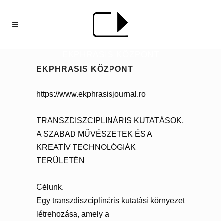
EKPHRASIS KÖZPONT
EKPHRASIS KÖZPONT
https://www.ekphrasisjournal.ro
TRANSZDISZCIPLINÁRIS KUTATÁSOK,
A SZABAD MŰVÉSZETEK ÉS A
KREATÍV TECHNOLÓGIÁK
TERÜLETÉN
Célunk.
Egy transzdiszciplináris kutatási környezet
létrehozása, amely a