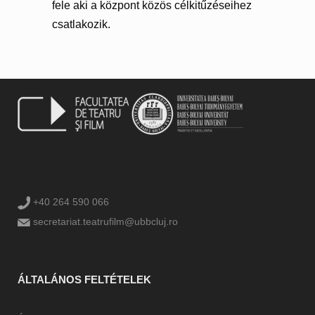
fele aki a központ közös célkitűzéseihez
csatlakozik.
+40 264 590 066
secretariat.teatrufilm@ubbcluj.ro
ÁLTALÁNOS FELTÉTELEK