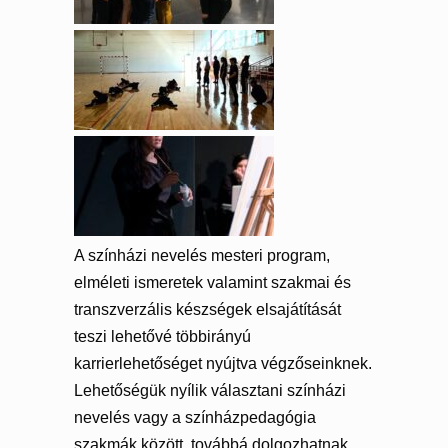
A színházi nevelés mesteri program,
elméleti ismeretek valamint szakmai és
transzverzális készségek elsajátítását
teszi lehetővé többirányú
karrierlehetőséget nyújtva végzőseinknek.
Lehetőségük nyílik választani színházi
nevelés vagy a színházpedagógia
szakmák között, továbbá dolgozhatnak