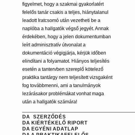
figyelmet, hogy a szakmai gyakorlatért
felelős tanár csakis a teljes, hiánytalanul
leadott Iratcsomó után vezetheti be a
naplóba a hallgatók végső jegyét. Annak
érdekében, hogy a jelen dokumentumban
leírt adminisztratív útvonalat a
dokumentáció végigjárja, kérjük időben
elindítani a folyamatot. Hiányos teljesítés
esetén a tantervben szereplő kötelező
praktika tantárgy nem teljesített vizsgaként
fog továbbmenni, ami a tanulmányok
lezárásakor problémákat vonhat maga
után a hallgatók számára!
_________________________________________
DA SZERZŐDÉS
DA KIÉRTÉKELŐ RIPORT
DA EGYÉNI ADATLAP
DA A PRAKTIKAFELELŐS