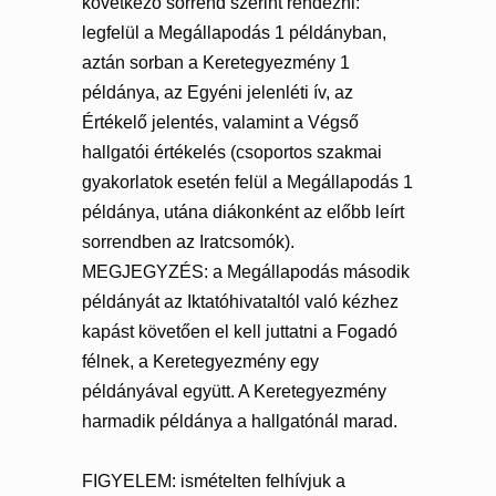
következő sorrend szerint rendezni:
legfelül a Megállapodás 1 példányban,
aztán sorban a Keretegyezmény 1
példánya, az Egyéni jelenléti ív, az
Értékelő jelentés, valamint a Végső
hallgatói értékelés (csoportos szakmai
gyakorlatok esetén felül a Megállapodás 1
példánya, utána diákonként az előbb leírt
sorrendben az Iratcsomók).
MEGJEGYZÉS: a Megállapodás második
példányát az Iktatóhivataltól való kézhez
kapást követően el kell juttatni a Fogadó
félnek, a Keretegyezmény egy
példányával együtt. A Keretegyezmény
harmadik példánya a hallgatónál marad.
FIGYELEM: ismételten felhívjuk a