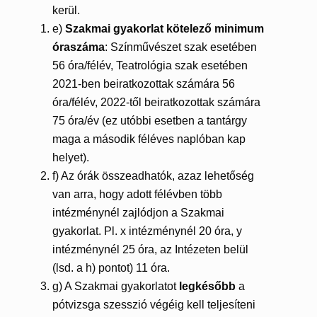
kerül.
e)
Szakmai gyakorlat kötelező minimum
óraszáma
: Színművészet szak esetében
56 óra/félév, Teatrológia szak esetében
2021-ben beiratkozottak számára 56
óra/félév, 2022-től beiratkozottak számára
75 óra/év (ez utóbbi esetben a tantárgy
maga a második féléves naplóban kap
helyet).
f) Az órák összeadhatók, azaz lehetőség
van arra, hogy adott félévben több
intézménynél zajlódjon a Szakmai
gyakorlat. Pl. x intézménynél 20 óra, y
intézménynél 25 óra, az Intézeten belül
(lsd. a h) pontot) 11 óra.
g) A Szakmai gyakorlatot
legkésőbb
a
pótvizsga szesszió végéig kell teljesíteni