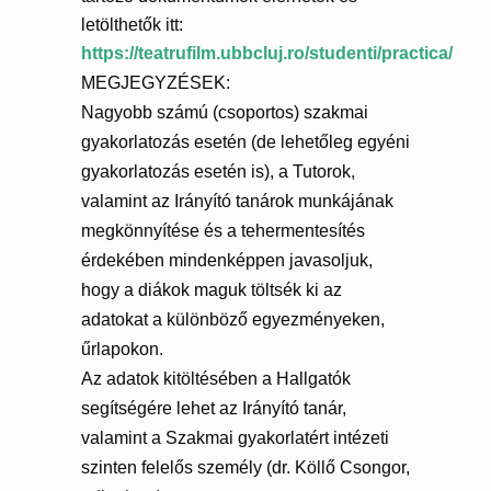
letölthetők itt:
https://teatrufilm.ubbcluj.ro/studenti/practica/
MEGJEGYZÉSEK:
Nagyobb számú (csoportos) szakmai
gyakorlatozás esetén (de lehetőleg egyéni
gyakorlatozás esetén is), a Tutorok,
valamint az Irányító tanárok munkájának
megkönnyítése és a tehermentesítés
érdekében mindenképpen javasoljuk,
hogy a diákok maguk töltsék ki az
adatokat a különböző egyezményeken,
űrlapokon.
Az adatok kitöltésében a Hallgatók
segítségére lehet az Irányító tanár,
valamint a Szakmai gyakorlatért intézeti
szinten felelős személy (dr. Köllő Csongor,