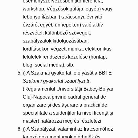
eseményszervezésben (konferencia,
workshop, Végzősök gálája, egyéb) vagy
lebonyolításban (karácsonyi, évnyitó,
évzáró, egyéb ünnepeken) való aktív
részvétel; különböző szövegek,
szabályzatok kidolgozásában,
fordításokon végzett munka; elektronikus
felületek rendszeres kezelése (honlap,
blog, social media), stb.
i) A Szakmai gyakorlat lefolyását a BBTE
Szakmai gyakorlat szabályzata
(Regulamentul Universităţii Babeş-Bolyai
Cluj-Napoca privind cadrul general de
organizare şi desfăşurare a practicii de
specialitate a studenţilor la nivel licenţă şi
master) határozza meg és részletezi
j) A Szabályzat, valamint az Iratcsomóhoz
tartozó dokumentumok elérhetők és