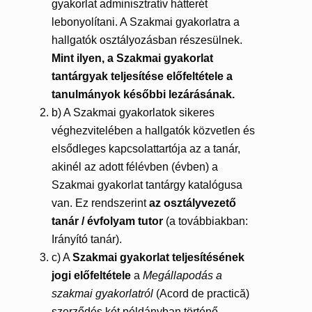
gyakorlat adminisztratív hátterét
lebonyolítani. A Szakmai gyakorlatra a
hallgatók osztályozásban részesülnek.
Mint ilyen, a Szakmai gyakorlat
tantárgyak teljesítése előfeltétele a
tanulmányok későbbi lezárásának.
b) A Szakmai gyakorlatok sikeres
véghezvitelében a hallgatók közvetlen és
elsődleges kapcsolattartója az a tanár,
akinél az adott félévben (évben) a
Szakmai gyakorlat tantárgy katalógusa
van. Ez rendszerint
az osztályvezető
tanár / évfolyam tutor
(a továbbiakban:
Irányító tanár).
c) A
Szakmai gyakorlat teljesítésének
jogi előfeltétele
a
Megállapodás a
szakmai gyakorlatról
(Acord de practică)
szerződés két példányban történő