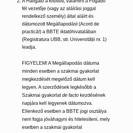
A Hallgató a kitöltött, valamint a Fogadó
fél vezetője (vagy az aláírási joggal
rendelkező személy) által aláírt és
dátumozott Megállapodást (Acord de
practică!) a BBTE iktatóhivatalában
(Registratura UBB, str. Universității nr. 1)
leadja.
FIGYELEM! A Megállapodás dátuma
minden esetben a szakmai gyakorlat
megkezdését megelőző dátum kell
legyen. A szerződések legkésőbb a
Szakmai gyakorlat
de facto
kezdésének
napjára kell legyenek dátumozva.
Ellenkező esetben a BBTE jogi osztálya
nem fogja jóváhagyni és hitelesíteni, mely
esetben a szakmai gyakorlat