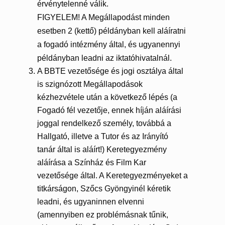
érvénytelenné válik.
FIGYELEM! A Megállapodást minden
esetben 2 (kettő) példányban kell aláíratni
a fogadó intézmény által, és ugyanennyi
példányban leadni az iktatóhivatalnál.
A BBTE vezetősége és jogi osztálya által
is szignózott Megállapodások
kézhezvétele után a következő lépés (a
Fogadó fél vezetője, ennek híján aláírási
joggal rendelkező személy, továbbá a
Hallgató, illetve a Tutor és az Irányító
tanár által is aláírt!) Keretegyezmény
aláírása a Színház és Film Kar
vezetősége által. A Keretegyezményeket a
titkárságon, Szőcs Gyöngyinél kéretik
leadni, és ugyaninnen elvenni
(amennyiben ez problémásnak tűnik,