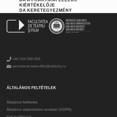
KIÉRTÉKELŐJE
DA KERETEGYEZMÉNY
+40 264 590 066
secretariat.teatrufilm@ubbcluj.ro
ÁLTALÁNOS FELTÉTELEK
Általános feltételek
Általános adatvédelmi rendelet (GDPR)
Süti beállítások