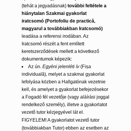
(tehát a jegyadásnak)
további feltétele a
hiánytalan Szakmai gyakorlat
iratcsomó (Portofoliu de practică,
magyarul a tov
ábbi
akban Iratcsomó)
leadása a referensi irodában. Az
Iratcsomó részét a fent említett
keretszerződések mellett a következő
dokumentumok képezik:
Az ún.
Egyéni jelenléti ív
(Fișa
individuală)
,
melyet a szakmai gyakorlat
lefolyása közben a Hallgatónak vezetnie
kell, és amelyet a gyakorlat befejezésekor
a Fogadó fél vezetője (vagy aláírási joggal
rendelkező személy), illetve a gyakorlatot
vezető tutor kézjegyével lát el.
FIGYELEM! A gyakorlatot vezető tutor
(továbbiakban Tutor) ebben az esetben az