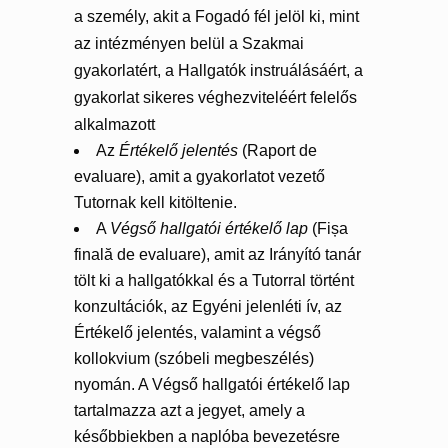
a személy, akit a Fogadó fél jelöl ki, mint
az intézményen belül a Szakmai
gyakorlatért, a Hallgatók instruálásáért, a
gyakorlat sikeres véghezviteléért felelős
alkalmazott
Az
Értékelő jelentés
(Raport de
evaluare), amit a gyakorlatot vezető
Tutornak kell kitöltenie.
A
Végső hallgatói értékelő lap
(Fișa
finală de evaluare), amit az Irányító tanár
tölt ki a hallgatókkal és a Tutorral történt
konzultációk, az Egyéni jelenléti ív, az
Értékelő jelentés, valamint a végső
kollokvium (szóbeli megbeszélés)
nyomán. A Végső hallgatói értékelő lap
tartalmazza azt a jegyet, amely a
későbbiekben a naplóba bevezetésre