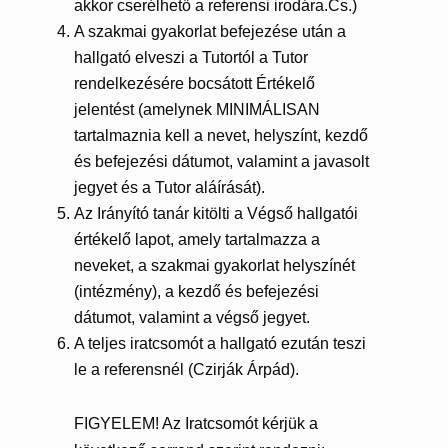
akkor cserélhető a referensi irodára.Cs.)
A szakmai gyakorlat befejezése után a
hallgató elveszi a Tutortól a Tutor
rendelkezésére bocsátott Értékelő
jelentést (amelynek MINIMÁLISAN
tartalmaznia kell a nevet, helyszínt, kezdő
és befejezési dátumot, valamint a javasolt
jegyet és a Tutor aláírását).
Az Irányító tanár kitölti a Végső hallgatói
értékelő lapot, amely tartalmazza a
neveket, a szakmai gyakorlat helyszínét
(intézmény), a kezdő és befejezési
dátumot, valamint a végső jegyet.
A teljes iratcsomót a hallgató ezután teszi
le a referensnél (Czirják Árpád).
FIGYELEM! Az Iratcsomót kérjük a