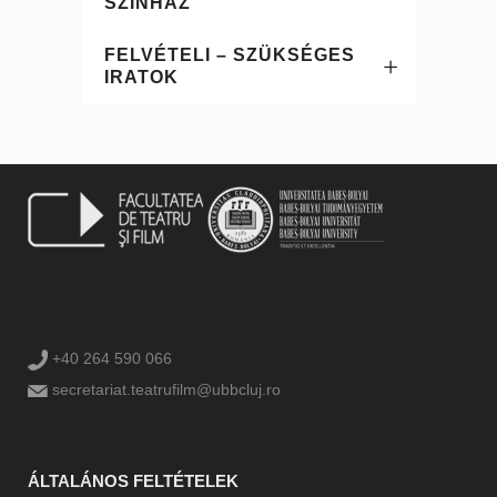
SZÍNHÁZ
FELVÉTELI – SZÜKSÉGES
IRATOK
+40 264 590 066
secretariat.teatrufilm@ubbcluj.ro
ÁLTALÁNOS FELTÉTELEK