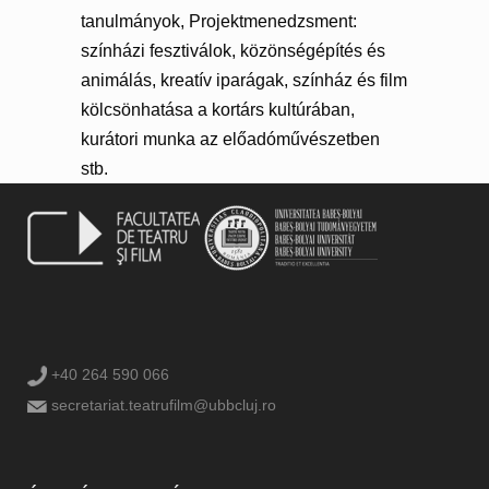
tanulmányok, Projektmenedzsment:
színházi fesztiválok, közönségépítés és
animálás, kreatív iparágak, színház és film
kölcsönhatása a kortárs kultúrában,
kurátori munka az előadóművészetben
stb.
+40 264 590 066
secretariat.teatrufilm@ubbcluj.ro