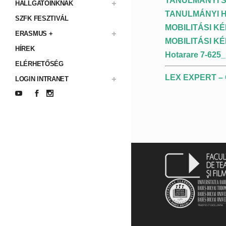
TANULMÁNYI 
HALLGATÓINKNAK
TANULMÁNYI H
SZFK FESZTIVÁL
MOBILITÁSI K
ERASMUS +
MOBILITÁSI K
HÍREK
Hotarare 7-62
ELÉRHETŐSÉG
LEX EXPERT – O
LOGIN INTRANET