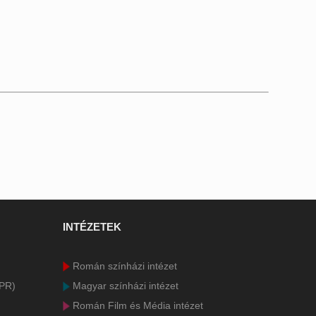
INTÉZETEK
Román színházi intézet
DPR)
Magyar színházi intézet
Román Film és Média intézet