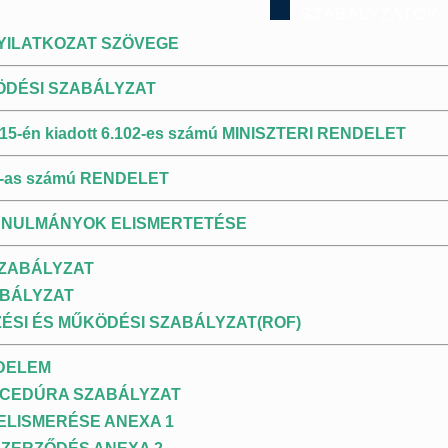
SZABÁLYZATOK
YILATKOZAT SZÖVEGE
ÖDÉSI SZABÁLYZAT
15-én kiadott 6.102-es számú MINISZTERI RENDELET
18-as számú RENDELET
TANULMÁNYOK ELISMERTETÉSE
SZABÁLYZAT
BÁLYZAT
ÉSI ÉS MŰKÖDÉSI SZABÁLYZAT(ROF)
DELEM
OCEDÚRA SZABÁLYZAT
ELISMERÉSE ANEXA 1