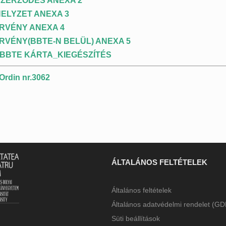
SZERZŐDÉS ANEXA 2
ELYZET ANEXA 3
ÉRVÉNY ANEXA 4
ÉRVÉNY(BBTE-N BELÜL) ANEXA 5
5_BBTE KÁRTA_KIEGÉSZÍTÉS
rdin nr.3062
ÁLTALÁNOS FELTÉTELEK
Általános feltételek
Általános adatvédelmi rendelet (G
Süti beállítások