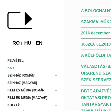
A BOLOGNAI N
SZAKMAI MŰK
2016 december 
RO
HU
EN
3062/16.01.20
A KÜLFÖLDI 
FELVÉTELI
VÁLASZTÁSI 
KAR
ÓRAREND SZA
SZÍNHÁZ [ROMÁN]
SZFK SZERVEZ
SZÍNHÁZ [MAGYAR]
FILM ÉS MÉDIA [ROMÁN]
BBTE ADATVÉ
OKTATÁSI PR
FILM ÉS MÉDIA [MAGYAR]
TANTÁRGYAK 
KUTATÁS