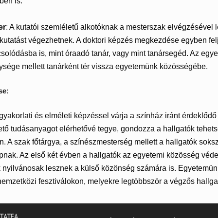
ben is.
er
: A kutatói szemléletű alkotóknak a mesterszak elvégzésével 
 kutatást végezhetnek. A doktori képzés megkezdése egyben fel
csolódásba is, mint óraadó tanár, vagy mint tanársegéd. Az egye
sége mellett tanárként tér vissza egyetemünk közösségébe.
se:
yakorlati és elméleti képzéssel várja a színház iránt érdeklődő
ő tudásanyagot elérhetővé tegye, gondozza a hallgatók tehetség
en. A szak főtárgya, a színészmesterség mellett a hallgatók sok
apnak. Az első két évben a hallgatók az egyetemi közösség vé
 nyilvánosak lesznek a külső közönség számára is. Egyetemün
nemzetközi fesztiválokon, melyekre legtöbbször a végzős hallgat