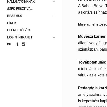
HALLGATÓINKNAK
A Babes-Bolyai T
SZFK FESZTIVÁL
a kortárs színház
ERASMUS +
HÍREK
Mire ad lehetősé
ELÉRHETŐSÉG
Művészi karrier
LOGIN INTRANET
állami vagy függ
színházban, bábs
Továbbtanulás
:
mint más felsőok
várjuk az elkötel
Pedagógia karri
amely szakirányú
is képesítést ka