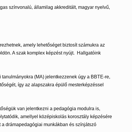
 színvonalú, államilag akkreditált, magyar nyelvű,
rezhetnek, amely lehetőséget biztosít számukra az
öldön. A szak komplex képzést nyújt. Hallgatóink
ri tanulmányokra (MA) jelentkezzenek úgy a BBTE-re,
etőségét, így az alapszakra épülő mesterképzéssel
őségük van jelentkezni a pedagógia modulra is,
lytatódik, amellyel középiskolás korosztály képzésére
hat a drámapedagógiai munkákban és színjátszó