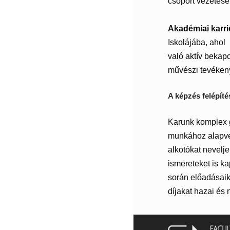
csoport vezetésé
Akadémiai karri
Iskolájába, ahol
való aktív bekap
művészi tevékeny
A képzés felépíté
Karunk komplex g
munkához alapvet
alkotókat nevelj
ismereteket is k
során előadásaik
díjakat hazai és 