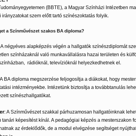
udományegyetemen (BBTE), a Magyar Színházi Intézetben magas
i irányzatokat szem előtt tartó színészoktatás folyik.
get a Színművészet szakos BA diploma?
: A négyéves alapképzés végén a hallgatók színészdiplomát sze
etlen színházaknál való munkavállalásra hazai területen és külf
zínházban, rádióknál, televízióknál helyezkedhetnek el.
 A BA diploma megszerzése feljogosítja a diákokat, hogy meste
tatási intézményekbe. Intézetünk biztosítja a továbbtanulás leh
ezett színészhallgatókat.
er
: A Színművészet szakkal párhuzamosan hallgatóinknak lehet
 tanári képesítést kínál. A pedagógiai képzés a mesterszakon fo
phatnak az érdeklődők, de a modul elvégzése segítséget nyújt