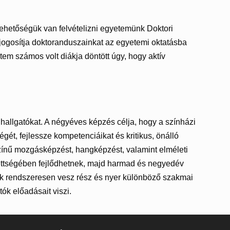
lehetőségük van felvételizni egyetemünk Doktori
jogosítja doktoranduszainkat az egyetemi oktatásba
tem számos volt diákja döntött úgy, hogy aktív
 hallgatókat. A négyéves képzés célja, hogy a színházi
ét, fejlessze kompetenciáikat és kritikus, önálló
színű mozgásképzést, hangképzést, valamint elméleti
dettségében fejlődhetnek, majd harmad és negyedév
k rendszeresen vesz rész és nyer különböző szakmai
ók előadásait viszi.