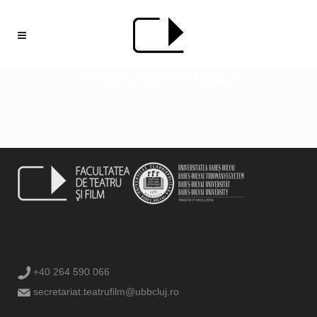
ROMÁN SZÍNHÁZI INTÉZET
+40 264 590 066
secretariat.teatrufilm@ubbcluj.ro