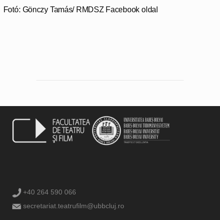
Fotó: Gönczy Tamás/ RMDSZ Facebook oldal
+40 264 590 066
secretariat.teatrufilm@ubbcluj.ro