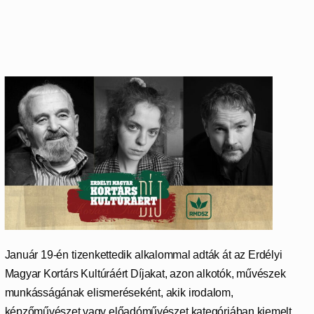
Január 19-én tizenkettedik alkalommal adták át az Erdélyi
Magyar Kortárs Kultúráért Díjakat, azon alkotók, művészek
munkásságának elismeréseként, akik irodalom,
képzőművészet vagy előadóművészet kategóriában kiemelt