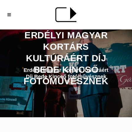
ERDÉLYI MAGYAR
KORTÁRS
KULTÚRÁÉRT DÍJ
BEDE KINCSŐ
Erdélyi Magyar Kortárs Kultúráért
Díj Bede Kincső fotóművésznek
FOTÓMŰVÉSZNEK