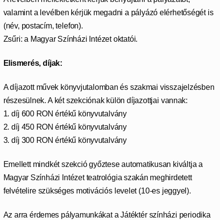
valamint a levélben kérjük megadni a pályázó elérhetőségét is
(név, postacím, telefon).
Zsűri: a Magyar Színházi Intézet oktatói.
Elismerés, díjak:
A díjazott művek könyvjutalomban és szakmai visszajelzésben
részesülnek. A két szekciónak külön díjazottjai vannak:
1. díj 600 RON értékű könyvutalvány
2. díj 450 RON értékű könyvutalvány
3. díj 300 RON értékű könyvutalvány
Emellett mindkét szekció győztese automatikusan kiváltja a
Magyar Színházi Intézet teatrológia szakán meghirdetett
felvételire szükséges motivációs levelet (10-es jeggyel).
Az arra érdemes pályamunkákat a Játéktér színházi periodika