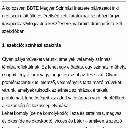
A kolozsvári BBTE Magyar Színházi Intézete pályázatot ír ki
érettségi előtt álló és érettségizett fiataloknak színházi tárgyú
írás/podcast/vlog/videó készítésére, valamint drámaírásra, két
szekcióban.
1. szekció: színházi szakírás
Olyan pályaműveket várunk, amelyek valamely színházi
témára reflektálnak. Ez lehet egy előadás, egy színházi műhely,
csoport, egy állami vagy független színház, fesztivál. Olyan
problémacentrikus, elemző, véleményt is tartalmazó műveket
várunk, amelyek tükrözik az érintett színházak értékeit,
problémáit, lehetőségeit, az adott valóságban való jelenlétüket,
a közönség és közösség elvárásait.
Lehet komoly (de ne komolykodó), laza és tartalmas, magvas
és okos (de ne okoskodó), vicces és bátor – amilyen a szerző