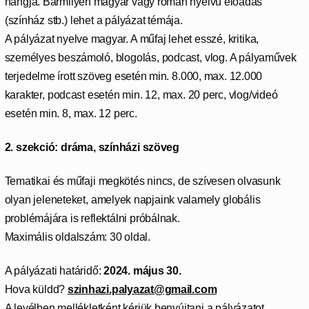
hangja. Bármilyen magyar vagy román nyelvű előadás
(színház stb.) lehet a pályázat témája.
A pályázat nyelve magyar. A műfaj lehet esszé, kritika,
személyes beszámoló, blogolás, podcast, vlog. A pályaművek
terjedelme írott szöveg esetén min. 8.000, max. 12.000
karakter, podcast esetén min. 12, max. 20 perc, vlog/videó
esetén min. 8, max. 12 perc.
2. szekció: dráma, színházi szöveg
Tematikai és műfaji megkötés nincs, de szívesen olvasunk
olyan jeleneteket, amelyek napjaink valamely globális
problémájára is reflektálni próbálnak.
Maximális oldalszám: 30 oldal.
A pályázati határidő:
2024. május 30.
Hova küldd?
szinhazi.palyazat@gmail.com
A levélben mellékletként kérjük benyújtani a pályázatot,