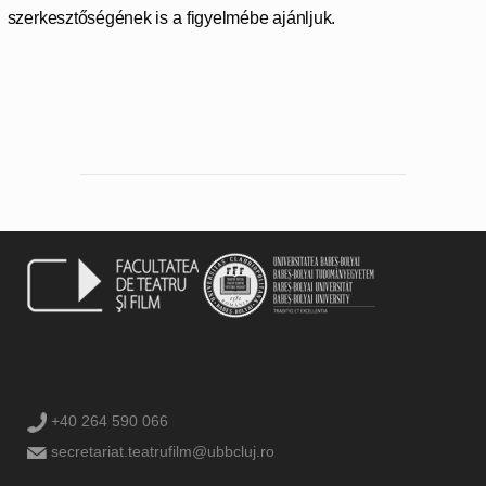
szerkesztőségének is a figyelmébe ajánljuk.
+40 264 590 066
secretariat.teatrufilm@ubbcluj.ro