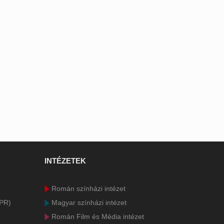
INTÉZETEK
Román színházi intézet
DPR)
Magyar színházi intézet
Román Film és Média intézet