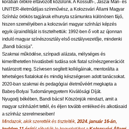
korában örökre eltávozott közülünk. A Kossuth-, Jászai Mari- és
UNITER-életműdíjas színművész, a Kolozsvári Állami Magyar
Színház örökös tagjának elhunyta számunkra különösen fájó,
hiszen személyében a kolozsvári magyar színházi képzés
egyik újraindítóját is tisztelhettük: 1992-ben ő volt az újonnan
induló magyar színészosztály első osztályvezetője, mindenki
„Bandi bácsija”.
Szakmai működése, színpadi alázata, mélységes és
kimeríthetetlen hivatásbeli tudása sok fiatal színészgenerációt
határozott meg. Szívesen segített kollégáinak, mentorálta a
tehetséges fiatalokat és mindig készségesen adott tanácsokat.
2020-ban szakmai és pedagógiai életművéért megkapta a
Babeș-Bolyai Tudományegyetem Kiválósági Díját.
Nyugodj békében, Bandi bácsi! Köszönjük mindazt, amit a
magyar színházért tettél, és éljen tovább emléked és alkotásaid
a színház szerelmeseiben!
Mindazok, akik szerették és tisztelték,
2024. január 16-án,
kedden 11 órá
tól róhatják le kegyeletüket a
Kolozsvári Állami