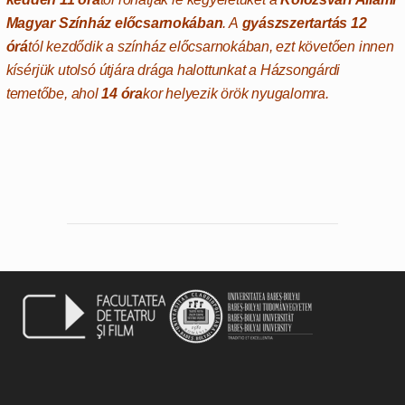
Magyar Színház
előcsarnokában
. A
gyászszertartás 12
órá
tól kezdődik a színház előcsarnokában, ezt követően innen
kísérjük utolsó útjára drága halottunkat a Házsongárdi
temetőbe, ahol
14 óra
kor helyezik örök nyugalomra.