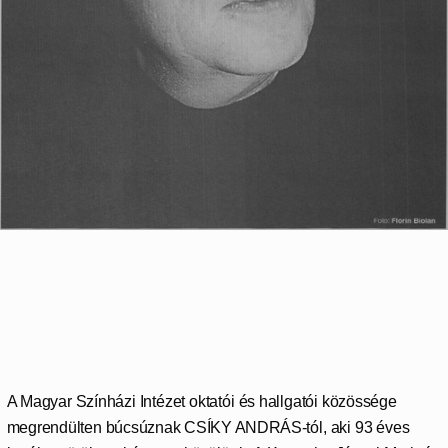
A Magyar Színházi Intézet oktatói és hallgatói közössége
megrendülten búcsúznak CSÍKY ANDRÁS-tól, aki 93 éves