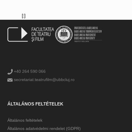
[:]
+40 264 590 066
secretariat.teatrufilm@ubbcluj.ro
ÁLTALÁNOS FELTÉTELEK
Általános feltételek
Általános adatvédelmi rendelet (GDPR)