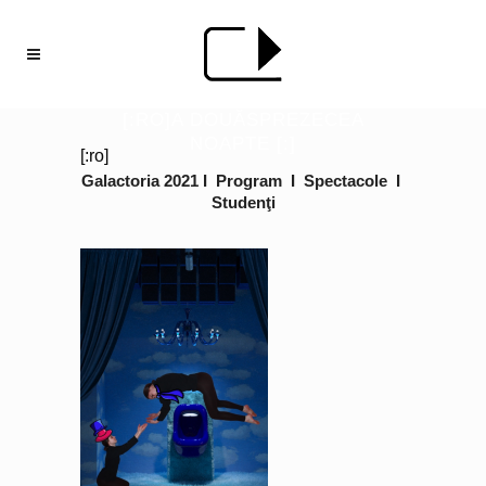
[:RO]A DOUĂSPREZECEA
NOAPTE [:]
[:ro]
Galactoria 2021
I
Program
I
Spectacole
I
Studenţi