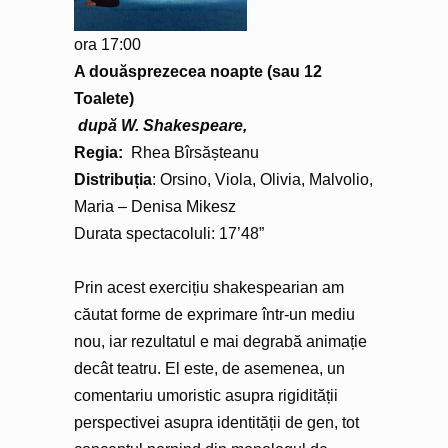
ora 17:00
A douăsprezecea noapte (sau 12
Toalete)
după W. Shakespeare,
Regia:
Rhea Bîrsășteanu
Distribuția
: Orsino, Viola, Olivia, Malvolio,
Maria – Denisa Mikesz
Durata spectacoluli: 17’48”
Prin acest exercițiu shakespearian am
căutat forme de exprimare într-un mediu
nou, iar rezultatul e mai degrabă animație
decât teatru. El este, de asemenea, un
comentariu umoristic asupra rigidității
perspectivei asupra identității de gen, tot