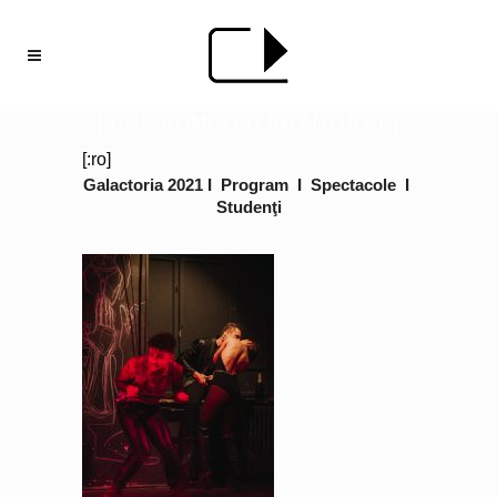
[:RO]PROMETEU ÎNLĂNȚUIT [:]
[:ro]
Galactoria 2021
I
Program
I
Spectacole
I
Studenţi