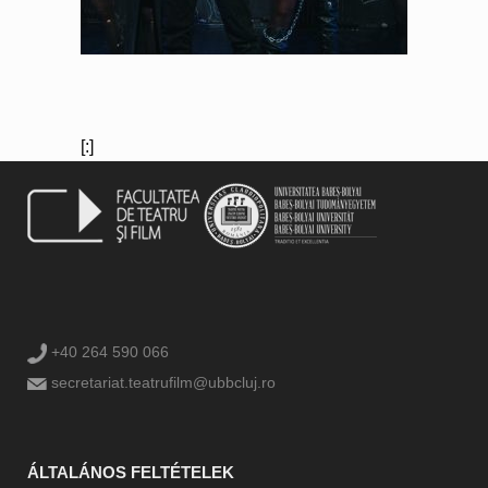
[:]
+40 264 590 066
secretariat.teatrufilm@ubbcluj.ro
ÁLTALÁNOS FELTÉTELEK