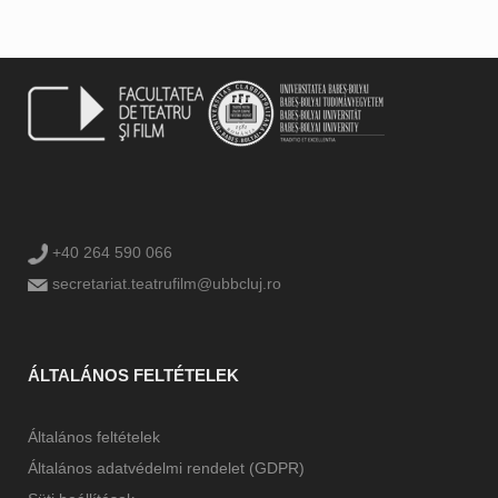
+40 264 590 066
secretariat.teatrufilm@ubbcluj.ro
ÁLTALÁNOS FELTÉTELEK
Általános feltételek
Általános adatvédelmi rendelet (GDPR)