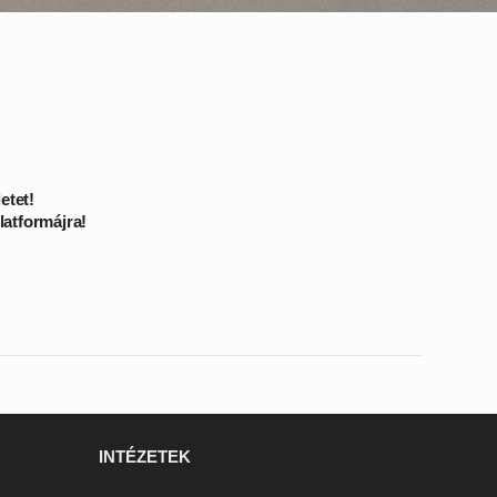
etet!
latformájra
!
INTÉZETEK