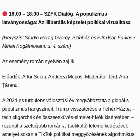
16:00 – 18:00
–
SZFK Dialóg: A populizmus
látványossága: Az illiberális képzelet politikai vizualitása
(Helyszín: Studio Harag György, Színház és Film Kar,
Farkas /
Mihail Kogălniceanu u. 4. szám)
Az esemény román nyelven zajlik.
Előadók: Artur Suciu, Andreea Mogoș. Moderátor: Drd. Ana
Țăranu.
A 2024-es turbulens választási év megváltoztatta a globális
populizmus hangszíneit. Trump visszatérése a Fehér Házba –
tech oligarchák és összeesküvés-elmélet-hívők kíséretében –
rezonál a szélsőjobb romániai (sokkoló) felemelkedésével,
amelyet sokan a TikTok politikai meggyőzésének algoritmikus