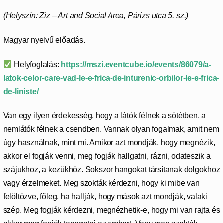
(Helyszín: Ziz – Art and Social Area, Párizs utca 5. sz.)
Magyar nyelvű előadás.
Helyfoglalás:
https://mszi.eventcube.io/events/86079/a-
latok-celor-care-vad-le-e-frica-de-inturenic-orbilor-le-e-frica-
de-liniste/
Van egy ilyen érdekesség, hogy a látók félnek a sötétben, a
nemlátók félnek a csendben. Vannak olyan fogalmak, amit nem
úgy használnak, mint mi. Amikor azt mondják, hogy megnézik,
akkor el fogják venni, meg fogják hallgatni, rázni, odateszik a
szájukhoz, a kezükhöz. Sokszor hangokat társítanak dolgokhoz
vagy érzelmeket. Meg szokták kérdezni, hogy ki mibe van
felöltözve, főleg, ha hallják, hogy mások azt mondják, valaki
szép. Meg fogják kérdezni, megnézhetik-e, hogy mi van rajta és