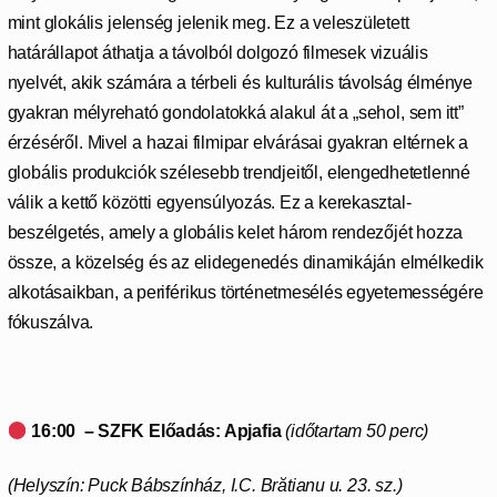
mint glokális jelenség jelenik meg. Ez a veleszületett
határállapot áthatja a távolból dolgozó filmesek vizuális
nyelvét, akik számára a térbeli és kulturális távolság élménye
gyakran mélyreható gondolatokká alakul át a „sehol, sem itt”
érzéséről. Mivel a hazai filmipar elvárásai gyakran eltérnek a
globális produkciók szélesebb trendjeitől, elengedhetetlenné
válik a kettő közötti egyensúlyozás. Ez a kerekasztal-
beszélgetés, amely a globális kelet három rendezőjét hozza
össze, a közelség és az elidegenedés dinamikáján elmélkedik
alkotásaikban, a periférikus történetmesélés egyetemességére
fókuszálva.
16:00 – SZFK Előadás: Apjafia
(időtartam 50 perc)
(Helyszín: Puck Bábszínház, I.C. Brătianu u. 23. sz.)