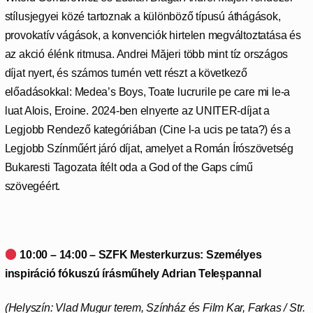
stílusjegyei közé tartoznak a különböző típusú áthágások,
provokatív vágások, a konvenciók hirtelen megváltoztatása és
az akció élénk ritmusa. Andrei Măjeri több mint tíz országos
díjat nyert, és számos turnén vett részt a következő
előadásokkal: Medea’s Boys, Toate lucrurile pe care mi le-a
luat Alois, Eroine. 2024-ben elnyerte az UNITER-díjat a
Legjobb Rendező kategóriában (Cine l-a ucis pe tata?) és a
Legjobb Színműért járó díjat, amelyet a Román Írószövetség
Bukaresti Tagozata ítélt oda a God of the Gaps című
szövegéért.
10:00 – 14:00 – SZFK Mesterkurzus: Személyes
inspiráció fókuszú írásműhely Adrian Teleșpannal
(Helyszín: Vlad Mugur terem, Színház és Film Kar,
Farkas / Str.