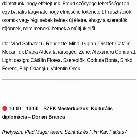
döntöttünk, hogy elfelejtünk. Freud szőnyege lehetőséget ad
egy banális tárgynak, hogy elmesélje történeteit. Frusztrációk,
örömök vagy régi sebek kelnek új életre, ahogy a szereplők
rájönnek, nem menekülhetnek a múltjuk elől.
Írta: Vlad Sălbatecu. Rendezte: Mihai Gligan. Díszlet: Cătălin
Mocan, dr. Diana Aldea tanársegéd. Zene: Alexandru Condurat.
Light design: Cătălin Florea. Szereplők: Codruța Bonta, Sinkó
Ferenc, Filip Odangiu, Valentin Oncu.
JÚNIUS 21.
10:00 – 13:00 – SZFK Mesterkurzus:
Kulturális
diplomácia – Dorian Branea
(Helyszín: Vlad Mugur terem, Színház és Film Kar,
Farkas /