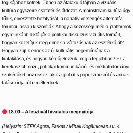
logikájához kötnek. Ebben az átalakuló tájban a vizuális
kultúra egyszerre csatatér és áldozat. A mainstream kultúra úgy
tűnik, elvesztette befolyását, a narratív versengés alternatív
fórumai lassan kiszorítják. Ahogy a közösségi média-platformok
egyre inkább diktálják a politikai diskurzus vizuális formáit,
hogyan közelítjük meg ennek a változásnak az esztétikáját?
Hogyan zajlik ennek az új kulturális hegemóniának a
kialakítása, és hogyan kérdőjelezzük meg a legjobban? Ez a
kerekasztal mozi-, politikai kommunikáció- és médiatudományi
szakértőket hoz össze, akik a globális populizmusról és annak
látásmódjairól elmélkednek.
18:00 –
A fesztivál hivatalos megnyitója
(Helyszín: SZFK Agora, Farkas /
Mihail Kogălniceanu u. 4.