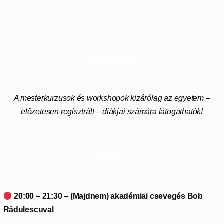
– PROGRAM –
A mesterkurzusok és workshopok kizárólag az egyetem –
előzetesen regisztrált – diákjai számára látogathatók!
JÚNIUS 17.
20:00 – 21:30 – (Majdnem) akadémiai csevegés Bob
Rădulescuval