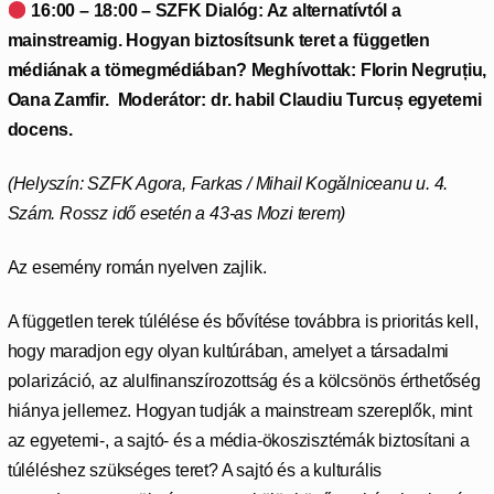
16:00 – 18:00 – SZFK
Dialóg: Az alternatívtól a
mainstreamig. Hogyan biztosítsunk teret a független
médiának a tömegmédiában?
Meghívottak:
Florin Negruțiu,
Oana Zamfir. Moderátor: dr. habil Claudiu Turcuș egyetemi
docens.
(Helyszín: SZFK Agora,
Farkas / Mihail Kogălniceanu u. 4.
Szám. Rossz idő esetén a 43-as Mozi terem)
Az esemény román nyelven zajlik.
A független terek túlélése és bővítése továbbra is prioritás kell,
hogy maradjon egy olyan kultúrában, amelyet a társadalmi
polarizáció, az alulfinanszírozottság és a kölcsönös érthetőség
hiánya jellemez. Hogyan tudják a mainstream szereplők, mint
az egyetemi-, a sajtó- és a média-ökoszisztémák biztosítani a
túléléshez szükséges teret? A sajtó és a kulturális