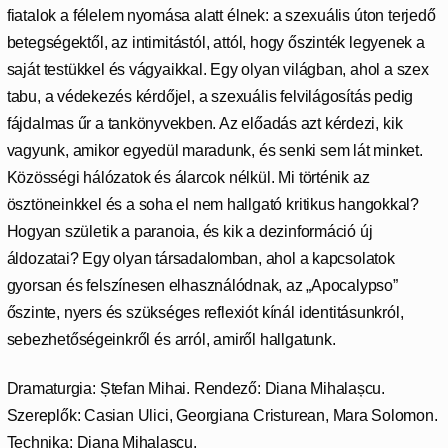
fiatalok a félelem nyomása alatt élnek: a szexuális úton terjedő
betegségektől, az intimitástól, attól, hogy őszinték legyenek a
saját testükkel és vágyaikkal. Egy olyan világban, ahol a szex
tabu, a védekezés kérdőjel, a szexuális felvilágosítás pedig
fájdalmas űr a tankönyvekben. Az előadás azt kérdezi, kik
vagyunk, amikor egyedül maradunk, és senki sem lát minket.
Közösségi hálózatok és álarcok nélkül. Mi történik az
ösztöneinkkel és a soha el nem hallgató kritikus hangokkal?
Hogyan születik a paranoia, és kik a dezinformáció új
áldozatai? Egy olyan társadalomban, ahol a kapcsolatok
gyorsan és felszínesen elhasználódnak, az „Apocalypso”
őszinte, nyers és szükséges reflexiót kínál identitásunkról,
sebezhetőségeinkről és arról, amiről hallgatunk.
Dramaturgia: Ștefan Mihai. Rendező: Diana Mihalașcu.
Szereplők: Casian Ulici, Georgiana Cristurean, Mara Solomon.
Technika: Diana Mihalașcu.