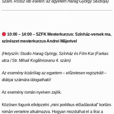
Szám. Rossz idő esetén: az egyetem
Harag György Stúdiója)
JÚNIUS 20.
10:00 – 14:00 – SZFK Mesterkurzus: Színház-versek ma,
színészet mesterkurzus Andrei Măjerivel
(Helyszín: Studio Harag György, Színház és Film Kar (
Farkas
utca / Str. Mihail Kogălniceanu 4. szám)
Az esemény kizárólag az egyetem – előzetesen regisztrált –
diákjai számára látogatható!
Az esemény román nyelven zajlik.
Közösen fogunk elképzelni „mini poétikus előadásokat” kortárs
román versekre alkalmazva. Hogyan mozdulhat el a lírai a