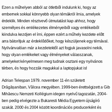
Ezen a műhelyen abból az ötletből indulunk ki, hogy az
embernek sokkal könnyebb olyan témákról írnia, amelyek
érdeklik. Minden résztvevő útmutatást kap ahhoz, hogy
személyes és emlékezetes élményeiből vagy emlékeiből
kiindulva kezdjen el írni, éppen ezért a műhely kezdete előtt
arra bátorítjuk az érdeklődőket, hogy készüljenek egy témával.
Nyilvánvalóan már a kezdetektől azt fogjuk javasolni nekik,
hogy olyan emlékeket vagy élményeket válasszanak,
amelyeket kényelmesen meg tudnak osztani egy nyilvános
térben, és hogy hozzák magukkal a laptopjukat is!
Adrian Teleșpan 1979. november 11-én született
Drăgășaniban, Vâlcea megyében. 1999-ben érettségizett a Gib
Mihăescu Nemzeti Kollégium idegen nyelvű tagozatán, 2004-
ben pedig elvégezte a Bukaresti Média Egyetem újságíró
szakát. 2000 és 2004 között koordinációs producerként és