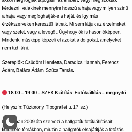
akkor meg fogják tapogatni az embert. Vagy meg szokták
kérdezni, valakinek mennyire hosszú a haja vagy milyen színű
a haja, vagy megfoghatják-e a haját, és így más
érzékszerveken keresztül látnak. Mi sem látjuk az érzelmeket
vagy szelet, vagy a levegőt. Úgyhogy ők is hasonlóképpen.
Mindenki másképp képzeli el azokat a dolgokat, amelyeket
nem tud látni.
Szereplők: Csüdöm Henrietta, Daradics Hannah, Ferencz
Ádám, Balázs Ádám, Szűcs Tamás.
18:00 – 19:00 – SZFK Kiállítás: Fotókiállítás – megnyitó
(Helyszín: Tűztorony, Tipografiei u. 17. sz.)
Daria Ioan 2009 óta szervezi a hallgatók fotókiállításait
különféle témákban, miután a hallgatók elsajátítják a fotózás