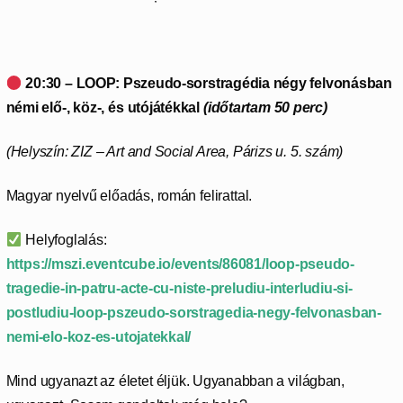
20:30 – LOOP: Pszeudo-sorstragédia négy felvonásban
némi elő-, köz-, és utójátékkal
(időtartam 50 perc)
(Helyszín: ZIZ – Art and Social Area, Párizs u. 5. szám)
Magyar nyelvű előadás, román felirattal.
Helyfoglalás:
https://mszi.eventcube.io/events/86081/loop-pseudo-
tragedie-in-patru-acte-cu-niste-preludiu-interludiu-si-
postludiu-loop-pszeudo-sorstragedia-negy-felvonasban-
nemi-elo-koz-es-utojatekkal/
Mind ugyanazt az életet éljük. Ugyanabban a világban,