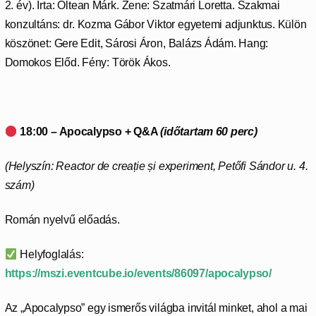
2. év). Írta: Oltean Márk. Zene: Szatmári Loretta. Szakmai
konzultáns: dr. Kozma Gábor Viktor egyetemi adjunktus. Külön
köszönet: Gere Edit, Sárosi Áron, Balázs Ádám. Hang:
Domokos Előd. Fény: Török Ákos.
18:00 – Apocalypso + Q&A
(időtartam 60 perc)
(Helyszín: Reactor de creație și experiment, Petőfi Sándor u. 4.
szám)
Román nyelvű előadás.
Helyfoglalás:
https://mszi.eventcube.io/events/86097/apocalypso/
Az „Apocalypso” egy ismerős világba invitál minket, ahol a mai