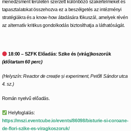
menedzsment területén szerzett különböző szakértelmeket és
tapasztalatokat összehozva ez a beszélgetés az intézményi
stratégiákra és a know-how átadására fókuszál, amelyek révén
az alternatív kritikus gondolkodás biztosíthatja a láthatóságát.
18:00 – SZFK Előadás: Szike és (virág)koszorúk
(időtartam 60 perc)
(Helyszín: Reactor de creație și experiment, Petőfi Sándor utca
4. sz.)
Román nyelvű előadás.
Helyfoglalás:
https://mszi.eventcube.io/events/86098/bisturie-si-coroane-
de-flori-szike-es-viragkoszoruk/