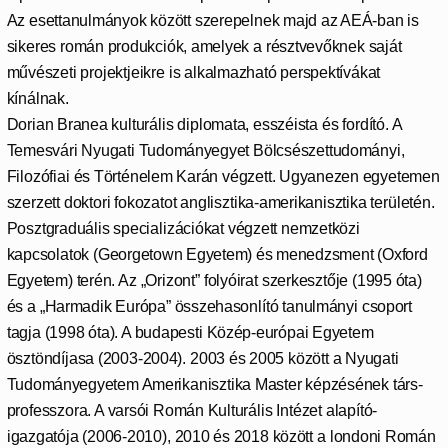
Az esettanulmányok között szerepelnek majd az AEÁ-ban is
sikeres román produkciók, amelyek a résztvevőknek saját
művészeti projektjeikre is alkalmazható perspektívákat
kínálnak.
Dorian Branea kulturális diplomata, esszéista és fordító. A
Temesvári Nyugati Tudományegyet Bölcsészettudományi,
Filozófiai és Történelem Karán végzett. Ugyanezen egyetemen
szerzett doktori fokozatot anglisztika-amerikanisztika területén.
Posztgraduális specializációkat végzett nemzetközi
kapcsolatok (Georgetown Egyetem) és menedzsment (Oxford
Egyetem) terén. Az „Orizont” folyóirat szerkesztője (1995 óta)
és a „Harmadik Európa” összehasonlító tanulmányi csoport
tagja (1998 óta). A budapesti Közép-európai Egyetem
ösztöndíjasa (2003-2004). 2003 és 2005 között a Nyugati
Tudományegyetem Amerikanisztika Master képzésének társ-
professzora. A varsói Román Kulturális Intézet alapító-
igazgatója (2006-2010), 2010 és 2018 között a londoni Román