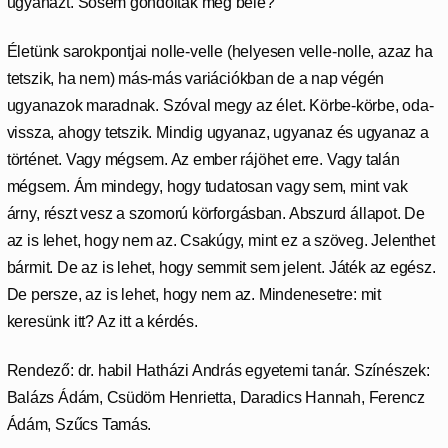
ugyanazt. Sosem gondoltak még bele?
Életünk sarokpontjai nolle-velle (helyesen velle-nolle, azaz ha
tetszik, ha nem) más-más variációkban de a nap végén
ugyanazok maradnak. Szóval megy az élet. Körbe-körbe, oda-
vissza, ahogy tetszik. Mindig ugyanaz, ugyanaz és ugyanaz a
történet. Vagy mégsem. Az ember rájöhet erre. Vagy talán
mégsem. Ám mindegy, hogy tudatosan vagy sem, mint vak
árny, részt vesz a szomorú körforgásban. Abszurd állapot. De
az is lehet, hogy nem az. Csakúgy, mint ez a szöveg. Jelenthet
bármit. De az is lehet, hogy semmit sem jelent. Játék az egész.
De persze, az is lehet, hogy nem az. Mindenesetre: mit
keresünk itt? Az itt a kérdés.
Rendező: dr. habil Hatházi András egyetemi tanár. Színészek:
Balázs Ádám, Csüdöm Henrietta, Daradics Hannah, Ferencz
Ádám, Szűcs Tamás.