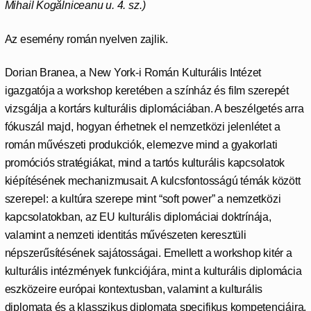
Mihail Kogălniceanu u. 4. sz.)
Az esemény román nyelven zajlik.
Dorian Branea, a New York-i Román Kulturális Intézet
igazgatója a workshop keretében a színház és film szerepét
vizsgálja a kortárs kulturális diplomáciában. A beszélgetés arra
fókuszál majd, hogyan érhetnek el nemzetközi jelenlétet a
román művészeti produkciók, elemezve mind a gyakorlati
promóciós stratégiákat, mind a tartós kulturális kapcsolatok
kiépítésének mechanizmusait. A kulcsfontosságú témák között
szerepel: a kultúra szerepe mint “soft power” a nemzetközi
kapcsolatokban, az EU kulturális diplomáciai doktrínája,
valamint a nemzeti identitás művészeten keresztüli
népszerűsítésének sajátosságai. Emellett a workshop kitér a
kulturális intézmények funkciójára, mint a kulturális diplomácia
eszközeire európai kontextusban, valamint a kulturális
diplomata és a klasszikus diplomata specifikus kompetenciáira.