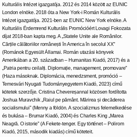
Kulturális Intézet igazgatója. 2012 és 2014 között az EUNIC
London elnöke. 2018 óta a New York-i Román Kulturális
Intézet igazgatója. 2021-ben az EUNIC New York elnöke. A
Kulturális Érdemrend Kulturális Promócióért Lovagi Fokozata
díjat 2018-ban kapta meg. A „Statele Unite ale Românilor.
Cărțile călătoriilor românești în America în secolul XX”
(Románok Egyesült Államai. Román utazási könyvek
Amerikában a 20. században – Humanitas Kiadó, 2017) és a
„Patria pentru ceilalți. Diplomație, management, promovare”
(Haza másoknak. Diplomácia, menedzsment, promóció –
Temesvári Nyugati Tudományegyetem Kiadó, 2023) című
kötetek szerzője. Cristina Chevereșannal közösen fordította
Joshua Muravchik „Raiul pe pământ. Mărirea și decăderea
socialismului” (Menny a földön. A szocializmus felemelkedése
és bukása – Brumar Kiadó, 2004) és Charles King „Marea
Neagră. O istorie” (A Fekete-tenger. Egy történet – Polirom
Kiadó, 2015, második kiadás) című köteteit.