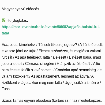
Magyar nyelvű előadás.
Helyfoglalás:
https://mszi.eventcube.io/events/86082/apjafia-baiatul-lui-
tata/
Ecc, pecc, kimehetsz / Túl sok titkot rejtegetsz? / A fiú felébredt,
elkezdte járni az útját / Elesett, szétnézett, és meglátott valami
furcsát / Az apa felébredt, látta fia elesett / Elnézett balra, majd
jobbra sietett / Cérnára, cinegére / Hiányzik az ölelése? / A fiú
nem értette, felállt s továbbment / Gondolta apró semmiség, de
valami kizökkent / Az apa hazament, lepihent az ágyra / A
kizökkent világot akkor még nem látta / Ugorj csikó a tehénre /
Fuss!
Szűcs Tamás egyéni előadása (kortárs színház mesterképzés,