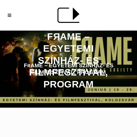
FЯAME –
EGYETEMI
SZÍNHÁZ- ÉS
FяAME – EGYETEMI SZÍNHÁZ- ÉS
FILMFESZTIVÁL,
FILMFESZTIVÁL, PROGRAM
PROGRAM