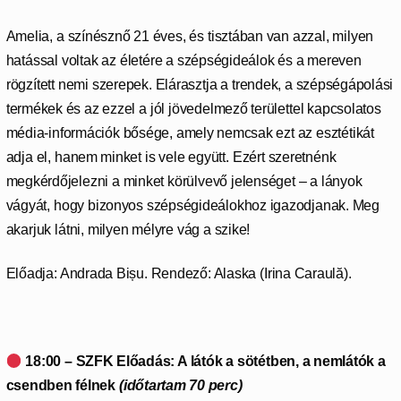
Amelia, a színésznő 21 éves, és tisztában van azzal, milyen
hatással voltak az életére a szépségideálok és a mereven
rögzített nemi szerepek. Elárasztja a trendek, a szépségápolási
termékek és az ezzel a jól jövedelmező területtel kapcsolatos
média-információk bősége, amely nemcsak ezt az esztétikát
adja el, hanem minket is vele együtt. Ezért szeretnénk
megkérdőjelezni a minket körülvevő jelenséget – a lányok
vágyát, hogy bizonyos szépségideálokhoz igazodjanak. Meg
akarjuk látni, milyen mélyre vág a szike!
Előadja: Andrada Bișu. Rendező: Alaska (Irina Caraulă).
18:00 – SZFK Előadás: A látók a sötétben, a nemlátók a
csendben félnek
(időtartam 70 perc)