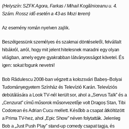
(Helyszín: SZFK Agora,
Farkas / Mihail Kogălniceanu u. 4.
Szám. Rossz idő esetén a 43-as Mozi terem)
Az esemény román nyelven zajlik.
Beszélgessünk személyes és szakmai döntésekről, felvállalt
hibákról, arról, hogy mit jelent hitelesnek maradni egy olyan
világban, amely egyre gyakrabban látványosságot követel. És
igen: sokat fogunk nevetni!
Bob Rădulescu 2008-ban végzett a kolozsvári Babeș–Bolyai
Tudományegyetem Színház és Televízió Karán. Televíziós
debütálására a Look TV-nél került sor, ahol a „Servus Talk” és a
„Cenzurat” című műsorok műsorvezetője volt Dragoș Stan, Tibi
Codorean és Adrian Cucu mellett. Később a csapat átköltözött
a Prima TV-hez, ahol „Epic Show” néven folytatták. Jelenleg
Bob a „Just Push Play” stand-up comedy csapat tagja, és