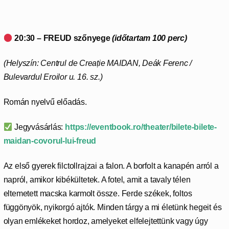
20:30 – FREUD szőnyege
(időtartam 100 perc)
(Helyszín: Centrul de Creație MAIDAN, Deák Ferenc /
Bulevardul Eroilor u. 16. sz.)
Román nyelvű előadás.
Jegyvásárlás:
https://eventbook.ro/theater/bilete-bilete-
maidan-covorul-lui-freud
Az első gyerek filctollrajzai a falon. A borfolt a kanapén arról a
napról, amikor kibékültetek. A fotel, amit a tavaly télen
eltemetett macska karmolt össze. Ferde székek, foltos
függönyök, nyikorgó ajtók. Minden tárgy a mi életünk hegeit és
olyan emlékeket hordoz, amelyeket elfelejtettünk vagy úgy