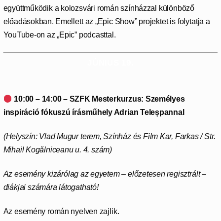
együttműködik a kolozsvári román színházzal különböző
előadásokban. Emellett az „Epic Show” projektet is folytatja a
YouTube-on az „Epic” podcasttal.
JÚNIUS 19.
10:00 – 14:00 – SZFK Mesterkurzus: Személyes
inspiráció fókuszú írásműhely Adrian Teleșpannal
(Helyszín: Vlad Mugur terem, Színház és Film Kar,
Farkas / Str.
Mihail Kogălniceanu u. 4. szám)
Az esemény kizárólag az egyetem – előzetesen regisztrált –
diákjai számára látogatható!
Az esemény román nyelven zajlik.