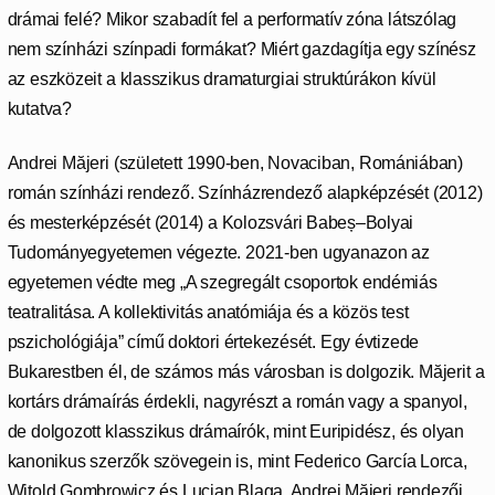
drámai felé? Mikor szabadít fel a performatív zóna látszólag
nem színházi színpadi formákat? Miért gazdagítja egy színész
az eszközeit a klasszikus dramaturgiai struktúrákon kívül
kutatva?
Andrei Măjeri (született 1990-ben, Novaciban, Romániában)
román színházi rendező. Színházrendező alapképzését (2012)
és mesterképzését (2014) a Kolozsvári Babeș–Bolyai
Tudományegyetemen végezte. 2021-ben ugyanazon az
egyetemen védte meg „A szegregált csoportok endémiás
teatralitása. A kollektivitás anatómiája és a közös test
pszichológiája” című doktori értekezését. Egy évtizede
Bukarestben él, de számos más városban is dolgozik. Măjerit a
kortárs drámaírás érdekli, nagyrészt a román vagy a spanyol,
de dolgozott klasszikus drámaírók, mint Euripidész, és olyan
kanonikus szerzők szövegein is, mint Federico García Lorca,
Witold Gombrowicz és Lucian Blaga. Andrei Măjeri rendezői