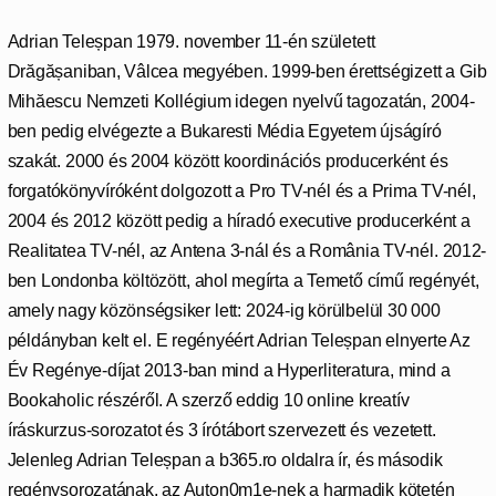
Adrian Teleșpan 1979. november 11-én született
Drăgășaniban, Vâlcea megyében. 1999-ben érettségizett a Gib
Mihăescu Nemzeti Kollégium idegen nyelvű tagozatán, 2004-
ben pedig elvégezte a Bukaresti Média Egyetem újságíró
szakát. 2000 és 2004 között koordinációs producerként és
forgatókönyvíróként dolgozott a Pro TV-nél és a Prima TV-nél,
2004 és 2012 között pedig a híradó executive producerként a
Realitatea TV-nél, az Antena 3-nál és a România TV-nél. 2012-
ben Londonba költözött, ahol megírta a Temető című regényét,
amely nagy közönségsiker lett: 2024-ig körülbelül 30 000
példányban kelt el. E regényéért Adrian Teleșpan elnyerte Az
Év Regénye-díjat 2013-ban mind a Hyperliteratura, mind a
Bookaholic részéről. A szerző eddig 10 online kreatív
íráskurzus-sorozatot és 3 írótábort szervezett és vezetett.
Jelenleg Adrian Teleșpan a b365.ro oldalra ír, és második
regénysorozatának, az Auton0m1e-nek a harmadik kötetén