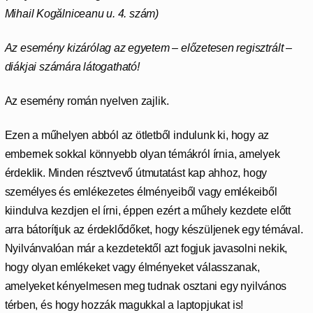
Mihail Kogălniceanu u. 4. szám)
Az esemény kizárólag az egyetem – előzetesen regisztrált –
diákjai számára látogatható!
Az esemény román nyelven zajlik.
Ezen a műhelyen abból az ötletből indulunk ki, hogy az
embernek sokkal könnyebb olyan témákról írnia, amelyek
érdeklik. Minden résztvevő útmutatást kap ahhoz, hogy
személyes és emlékezetes élményeiből vagy emlékeiből
kiindulva kezdjen el írni, éppen ezért a műhely kezdete előtt
arra bátorítjuk az érdeklődőket, hogy készüljenek egy témával.
Nyilvánvalóan már a kezdetektől azt fogjuk javasolni nekik,
hogy olyan emlékeket vagy élményeket válasszanak,
amelyeket kényelmesen meg tudnak osztani egy nyilvános
térben, és hogy hozzák magukkal a laptopjukat is!