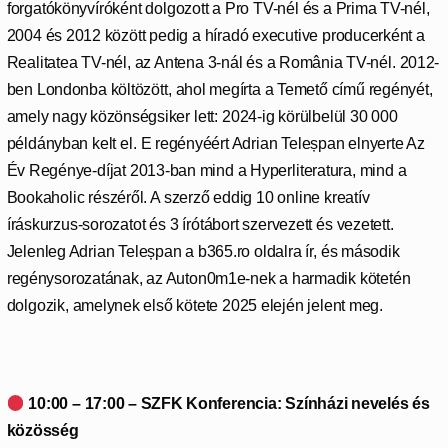
forgatókönyvíróként dolgozott a Pro TV-nél és a Prima TV-nél,
2004 és 2012 között pedig a híradó executive producerként a
Realitatea TV-nél, az Antena 3-nál és a România TV-nél. 2012-
ben Londonba költözött, ahol megírta a Temető című regényét,
amely nagy közönségsiker lett: 2024-ig körülbelül 30 000
példányban kelt el. E regényéért Adrian Teleșpan elnyerte Az
Év Regénye-díjat 2013-ban mind a Hyperliteratura, mind a
Bookaholic részéről. A szerző eddig 10 online kreatív
íráskurzus-sorozatot és 3 írótábort szervezett és vezetett.
Jelenleg Adrian Teleșpan a b365.ro oldalra ír, és második
regénysorozatának, az Auton0m1e-nek a harmadik kötetén
dolgozik, amelynek első kötete 2025 elején jelent meg.
10:00 – 17:00 – SZFK Konferencia: Színházi nevelés és
közösség