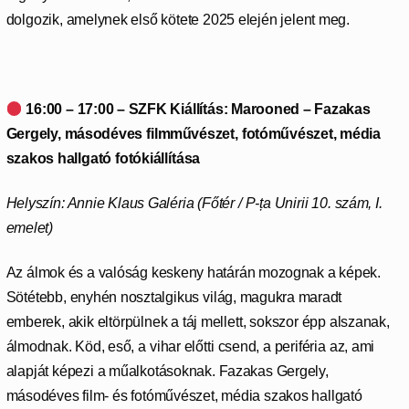
dolgozik, amelynek első kötete 2025 elején jelent meg.
16:00 – 17:00 –
SZFK Kiállítás: Marooned
–
Fazakas
Gergely, másodéves filmművészet, fotóművészet, média
szakos hallgató fotókiállítása
Helyszín: Annie Klaus Galéria (Főtér / P-ța Unirii 10. szám, I.
emelet)
Az álmok és a valóság keskeny határán mozognak a képek.
Sötétebb, enyhén nosztalgikus világ, magukra maradt
emberek, akik eltörpülnek a táj mellett, sokszor épp alszanak,
álmodnak. Köd, eső, a vihar előtti csend, a periféria az, ami
alapját képezi a műalkotásoknak. Fazakas Gergely,
másodéves film- és fotóművészet, média szakos hallgató