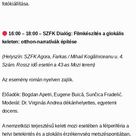
fotókiállítása.
16:00 – 18:00 – SZFK Dialóg: Filmkészítés a glokális
keleten: otthon-narratívák építése
(Helyszín: SZFK Agora,
Farkas / Mihail Kogălniceanu u. 4.
Szám. Rossz idő esetén a 43-as Mozi terem)
Az esemény román nyelven zajlik.
Előadók: Bogdan Apetri, Eugene Buică, Sunčica Fradelić.
Moderál: Dr. Virginás Andrea dékánhelyettes, egyetemi
docens.
A nemzetközi terjesztésű keleti mozi esetében a félperiféria a
helyi betekintés és a glokális érzékenység metszéspontjában,