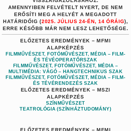
VISSZAIGAZOLÁSÁHOZ.
AMENNYIBEN FELVÉTELT NYERT, DE NEM
ERŐSÍTI MEG A HELYÉT A MEGADOTT
HATÁRIDŐIG (
2025. JÚLIUS 24-ÉN, 14 ÓRÁIG
),
ERRE KÉSŐBB MÁR NEM LESZ LEHETŐSÉGE.
ELŐZETES EREDMÉNYEK – MFMI
ALAPKÉPZÉS
FILMMŰVÉSZET, FOTÓMŰVÉSZET, MÉDIA – FILM-
ÉS TÉVÉOPERATŐRSZAK
FILMMŰVÉSZET, FOTÓMŰVÉSZET, MÉDIA –
MULTIMÉDIA: VÁGÓ – HANGTECHNIKUS SZAK
FILMMŰVÉSZET, FOTÓMŰVÉSZET, MÉDIA – FILM-
ÉS TÉVÉRENDEZÉS SZAK
ELŐZETES EREDMÉNYEK – MSZI
ALAPKÉPZÉS
SZÍNMŰVÉSZET
TEATROLÓGIA (SZÍNHÁZTUDOMÁNY)
ELŐZETES EREDMÉNYEK – MFMI