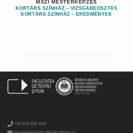
MSZI MESTERKÉPZÉS
KORTÁRS SZÍNHÁZ – VIZSGABEOSZTÁS
KORTÁRS SZÍNHÁZ – EREDMÉNYEK
+40 264 590 066
secretariat.teatrufilm@ubbcluj.ro