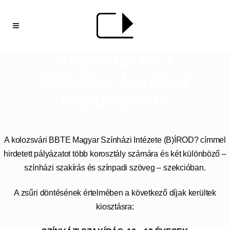
MEGVANNAK A
B(Í)ROD PÁLYÁZAT
EREDMÉNYEI
A kolozsvári BBTE Magyar Színházi Intézete (B)ÍROD? címmel
hirdetett pályázatot több korosztály számára és két különböző –
színházi szakírás és színpadi szöveg – szekcióban.
A zsűri döntésének értelmében a következő díjak kerültek
kiosztásra: