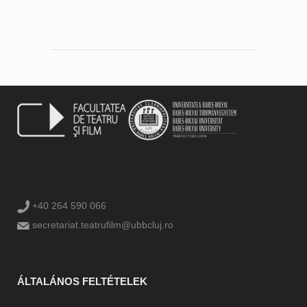
+40 264 590 066
secretariat.teatrufilm@ubbcluj.ro
ÁLTALÁNOS FELTÉTELEK