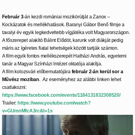
Február 3
-án kezdi romániai mozikörútját a Zanox –
Kockázatok és mellékhatások. Baranyi Gábor Benő filmje a
tavalyi év egyik legkedveltebb vígjátéka volt Magyarországon.
A főszerepet alakító Bálint Elődöt, karunk volt diákját pedig
máris az ígéretes fiatal tehetségek között tartják számon.
A film egyik fontos mellékszerepét Hatházi András, egyetemi
tanár a Magyar Színházi Intézet oktatója alakítja.
A film kolozsvári előbemutatójára
február 2-án kerül sor a
Művész m
oziban
.
Az eseményhez az alábbi linken lehet
csatlakozni:
https://www.facebook.com/events/1184131832308520/
Trailer:
https://www.youtube.com/watch?
v=GUmnMfcA3rc&t=1s