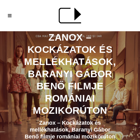
ZANOX –
KOCKÁZATOK ÉS
MELLÉKHATÁSOK,
BARANYI GÁBOR
BENŐ FILMJE
ROMÁNIAI
MOZIKÖRÚTON
Zanox – Kockázatok és
mellékhatások, Baranyi Gábor
Benő filmje romániai mozikörúton