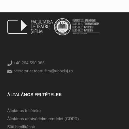
+40 264 590 066
secretariat.teatrufilm@ubbcluj.ro
ÁLTALÁNOS FELTÉTELEK
Általános feltételek
Általános adatvédelmi rendelet (GDPR)
Süti beállítások