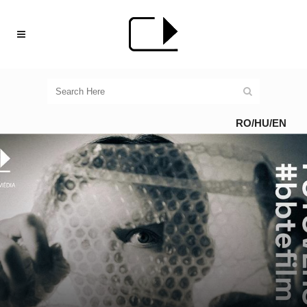
RO
/
HU
/
EN