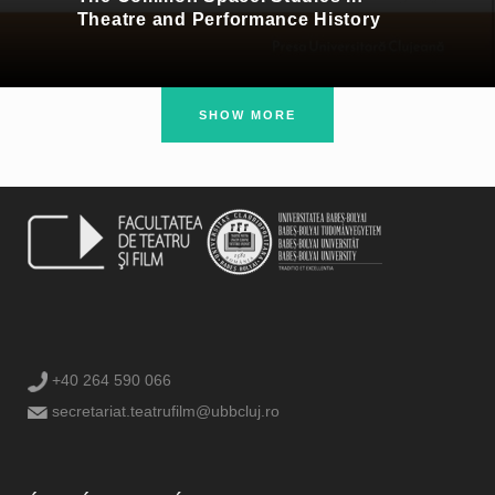
Theatre and Performance History
SHOW MORE
+40 264 590 066
secretariat.teatrufilm@ubbcluj.ro